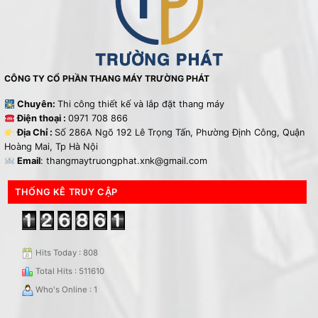
CÔNG TY CỔ PHẦN THANG MÁY TRƯỜNG PHÁT
Chuyên:
Thi công thiết kế và lắp đặt thang máy
Điện thoại :
0971 708 866
Địa Chỉ :
Số 286A Ngõ 192 Lê Trọng Tấn, Phường Định Công, Quận
Hoàng Mai, Tp Hà Nội
Email
: thangmaytruongphat.xnk@gmail.com
THỐNG KÊ TRUY CẬP
Hits Today : 808
Total Hits : 511610
Who's Online : 1