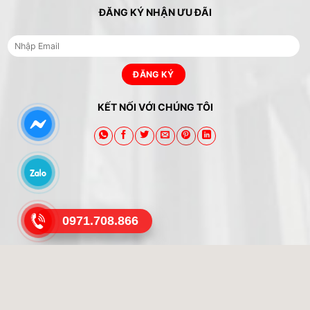
ĐĂNG KÝ NHẬN ƯU ĐÃI
KẾT NỐI VỚI CHÚNG TÔI
0971.708.866