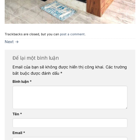
Trackbacks are closed, but you can
post a comment
.
Next
→
Để lại một bình luận
Email của bạn sẽ không được hiển thị công khai.
Các trường
bắt buộc được đánh dấu
*
Bình luận
*
Tên
*
Email
*