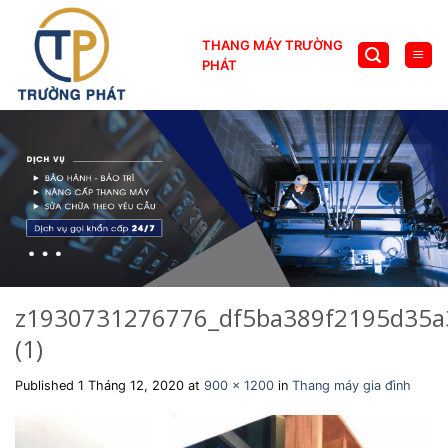
Skip
to
THANG MÁY TRƯỜNG
content
PHÁT
z1930731276776_df5ba389f2195d35
(1)
Published
1 Tháng 12, 2020
at
900 × 1200
in
Thang máy gia đình